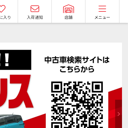
に
入り
入荷
通知
店舗